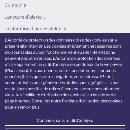
Contact
Lanceurs d'alerte
Déclaration d’accessibilité
Modifier mes préférences en matière de cookies
L'Autorité de protection des données utilise des cookies sur le
présent site Internet. Les cookies strictement nécessaires sont
indispensables au bon fonctionnement du site Internet et ne
Site internet lié
peuvent pas être refusés. L'Autorité de protection des données
utilise également un outil d'analyse respectueux de la vie privée
jedecide.be
(Plausible.io). Si vous donnez votre consentement, certaines
données (telles que votre navigateur, votre adresse IP, etc.)
Un site Internet spécifique dédié aux jeunes
seront utilisées pour générer des statistiques agrégées. Il vous
et à la vie privée.
est toujours possible de retirer à nouveau votre consentement
via le lien "politique d'utilisation des cookies" au bas de cette
page Internet. Consultez notre
Politique d'utilisation des cookies
pour en savoir plus.
Continuer sans l'outil d'analyse
© Autorité de protection des données 2026