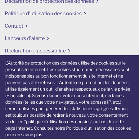
Déclaration de protection des données
Politique d’utilisation des cookies
Contact
Lanceurs d'alerte
Déclaration d’accessibilité
Modifier mes préférences en matière de cookies
L'Autorité de protection des données utilise des cookies sur le
présent site Internet. Les cookies strictement nécessaires sont
indispensables au bon fonctionnement du site Internet et ne
Site internet lié
peuvent pas être refusés. L'Autorité de protection des données
utilise également un outil d'analyse respectueux de la vie privée
jedecide.be
(Plausible.io). Si vous donnez votre consentement, certaines
données (telles que votre navigateur, votre adresse IP, etc.)
Un site Internet spécifique dédié aux jeunes
seront utilisées pour générer des statistiques agrégées. Il vous
et à la vie privée.
est toujours possible de retirer à nouveau votre consentement
via le lien "politique d'utilisation des cookies" au bas de cette
page Internet. Consultez notre
Politique d'utilisation des cookies
pour en savoir plus.