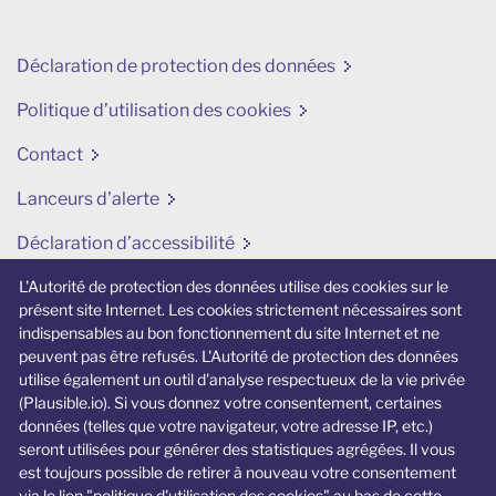
Déclaration de protection des données
Politique d’utilisation des cookies
Contact
Lanceurs d'alerte
Déclaration d’accessibilité
Modifier mes préférences en matière de cookies
L'Autorité de protection des données utilise des cookies sur le
présent site Internet. Les cookies strictement nécessaires sont
indispensables au bon fonctionnement du site Internet et ne
Site internet lié
peuvent pas être refusés. L'Autorité de protection des données
utilise également un outil d'analyse respectueux de la vie privée
jedecide.be
(Plausible.io). Si vous donnez votre consentement, certaines
données (telles que votre navigateur, votre adresse IP, etc.)
Un site Internet spécifique dédié aux jeunes
seront utilisées pour générer des statistiques agrégées. Il vous
et à la vie privée.
est toujours possible de retirer à nouveau votre consentement
via le lien "politique d'utilisation des cookies" au bas de cette